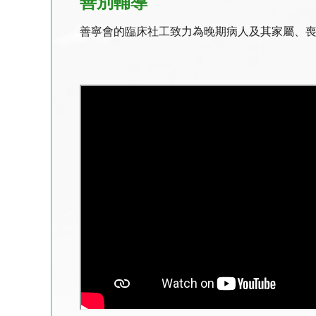
善別輔導
善寧會的臨床社工致力為晚期病人及其家屬、