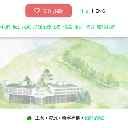
立即捐款
中文
ENG
於我們
最新消息
紓緩治療服務
倡議
培訓
資源
聯絡我們
主頁
>
資源
>
善寧專欄
>
如願的離別