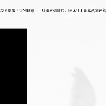
喪親者提供「善別輔導」，紓緩哀傷情緒。臨床社工黃嘉然闡述