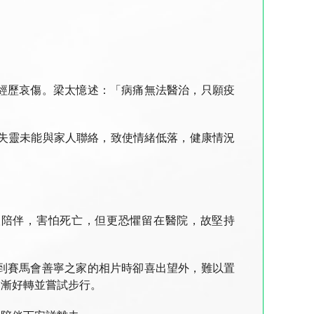
經歷哀傷。梁太憶述：「病痛無法醫治，只願疫
話失靈未能與家人聯絡，致使情緒低落，健康情況
人陪伴，害怕死亡，但更恐懼留在醫院，故堅持
到賽馬會善寧之家的相片時卻喜出望外，難以置
逐漸好轉並嘗試步行。