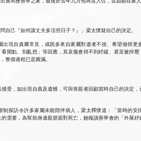
進出賽馬會善寧之家，最後於去年九月他再度入住，並如願在家
反問自己『如何讓丈夫多活些日子？』」梁太懷疑自己的決定。
屬出現自責屬常見，成因多來自家屬對逝者不捨、希望做得更
「看開點、別亂想」等回應，其哀傷會得不到紓緩、甚至被抑壓
生，整個過程已是圓滿。
出感受，如出現自責及遺憾，可與喪親者回顧當時自己的決定，
限制探訪令許多家屬未能陪伴病人，梁太釋懷道：「當時的安
上的需要，為幫助身邊親朋面對死亡，她報讀善寧會的「外展紓