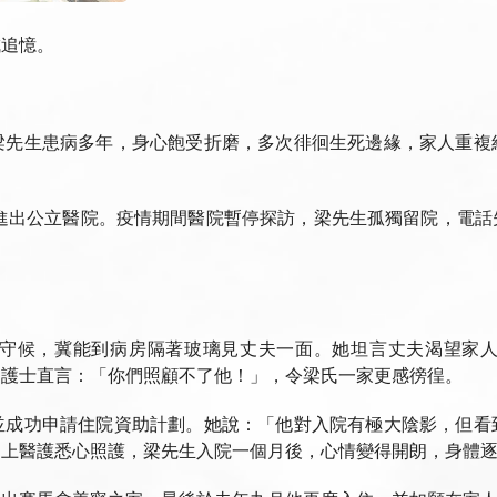
成追憶。
梁先生患病多年，身心飽受折磨，多次徘徊生死邊緣，家人重複
斷進出公立醫院。疫情期間醫院暫停探訪，梁先生孤獨留院，電
守候，冀能到病房隔著玻璃見丈夫一面。她坦言丈夫渴望家
，護士直言：「你們照顧不了他！」，令梁氏一家更感徬徨。
並成功申請住院資助計劃。她說：「他對入院有極大陰影，但看
加上醫護悉心照護，梁先生入院一個月後，心情變得開朗，身體