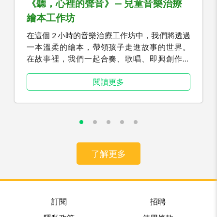
《聽，心裡的聲音》— 兒童音樂治療
繪本工作坊
在這個 2 小時的音樂治療工作坊中，我們將透過
一本溫柔的繪本，帶領孩子走進故事的世界。
在故事裡，我們一起合奏、歌唱、即興創作，
讓音樂成為情感的出口。 在安全、被陪伴的氛
圍中，孩子能自在地認識「失去」、「悲傷」與
閱讀更多
「思念」，學習用自己的方式好好感受、好好告
別。
了解更多
訂閱
招聘