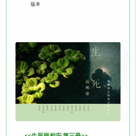
版本
<<生死兩相安 第三冊>>