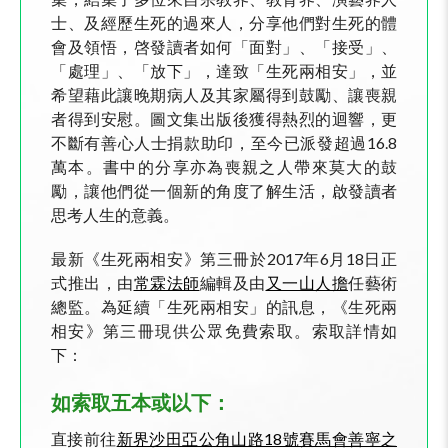
士、及經歷生死的過來人，分享他們對生死的體
會及領悟，啓發讀者如何「面對」、「接受」、
「處理」、「放下」，達致「生死兩相安」，並
希望藉此讓晚期病人及其家屬得到鼓勵、讓喪親
者得到安慰。圖文集出版後獲得熱烈的迴響，更
不斷有善心人士捐款助印，至今已派發超過16.8
萬本。書中的分享亦為喪親之人帶來莫大的鼓
勵，讓他們從一個新的角度了解生活，啟發讀者
思考人生的意義。
最新《生死兩相安》第三冊於2017年6月18日正
式推出，由
常霖法師
編輯及由
又一山人擔
任藝術
總監。為延續「生死兩相安」的訊息，《生死兩
相安》第三冊現供公眾免費索取。索取詳情如
下：
如索取五本或以下：
直接前往
新界沙田亞公角山路18號賽馬會善寧之