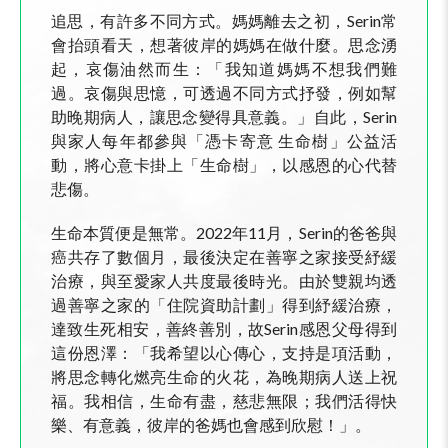
追思，有許多不同方式。媽媽離去之初，Serin常
會抬頭看天，想著彼岸的媽媽在做什麼。思念湧
起，哀傷油然而生：「我知道媽媽不想我們難
過。哀傷與思憶，可透過不同方式抒發，例如幫
助晚期病人，讓思念變得具意義。」自此，Serin
與家人每年都參與「憑卡寄意 生命樹」公益活
動，將心意卡掛上「生命樹」，以感恩的心代替
悲傷。
生命本質便是無常。2022年11月，Serin的爸爸與
癌共存了數個月，最後決定在善寧之家接受紓緩
治療，與至愛家人共度最後時光。由於雙親均透
過善寧之家的「住院資助計劃」得到紓緩治療，
達致生死相安，善終善別，故Serin感恩父母得到
這份恩澤：「我希望以心傳心，支持是項活動，
將思念轉化燃亮生命的火花，為晚期病人送上祝
福。我相信，生命有盡，慈悲無限；我們活得快
樂、有意義，彼岸的爸媽也會感到欣慰！」。