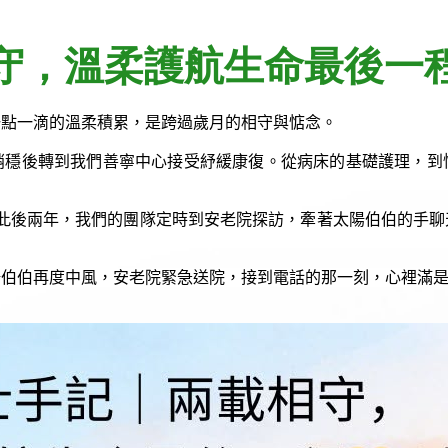
，溫柔護航生命最後一程💛
一點一滴的溫柔積累，是跨過歲月的相守與惦念。
稍穩後轉到我們善寧中心接受紓緩康復。從病床的基礎護理，到
此後兩年，我們的團隊定時到安老院探訪，牽著太陽伯伯的手聊
陽伯伯再度中風，安老院緊急送院，接到電話的那一刻，心裡滿