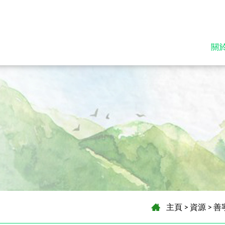
關
主頁
>
資源
>
善