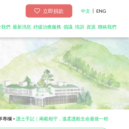
立即捐款
中文
ENG
於我們
最新消息
紓緩治療服務
倡議
培訓
資源
聯絡我們
寧專欄
>
護士手記｜兩載相守，溫柔護航生命最後一程