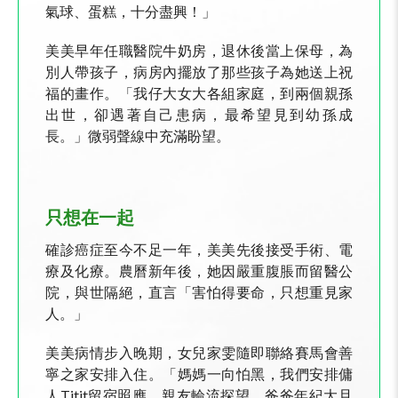
氣球、蛋糕，十分盡興！」
美美早年任職醫院牛奶房，退休後當上保母，為
別人帶孩子，病房內擺放了那些孩子為她送上祝
福的畫作。「我仔大女大各組家庭，到兩個親孫
出世，卻遇著自己患病，最希望見到幼孫成
長。」微弱聲線中充滿盼望。
只想在一起
確診癌症至今不足一年，美美先後接受手術、電
療及化療。農曆新年後，她因嚴重腹脹而留醫公
院，與世隔絕，直言「害怕得要命，只想重見家
人。」
美美病情步入晚期，女兒家雯隨即聯絡賽馬會善
寧之家安排入住。「媽媽一向怕黑，我們安排傭
人
Titit
留宿照應，親友輪流探望。爸爸年紀大且