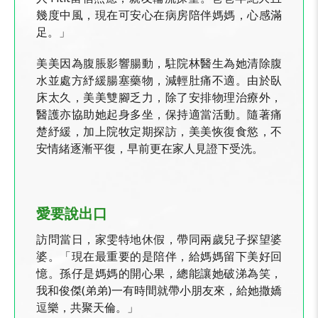
幾度中風，現在可安心在病房陪伴媽媽，心感滿
足。」
美美因為腹脹影響腸動，駐院林醫生為她清除腹
水並處方紓緩腸塞藥物，減輕肚痛不適。由於臥
床太久，美美雙腳乏力，除了安排物理治療外，
醫護亦協助她起身多坐，保持適當活動。隨著痛
楚紓緩，加上院牧定期探訪，美美恢復食慾，不
安情緒逐漸平復，早前更在家人見證下受洗。
愛要說出口
訪問當日，家雯特地休假，帶同兩歲兒子探望婆
婆。「現在最重要的是陪伴，給媽媽留下美好回
憶。孫仔是媽媽的開心果，總能讓她破涕為笑，
我和俊傑
(
弟弟
)
一有時間就帶小朋友來，給她撒嬌
逗樂，共聚天倫。」