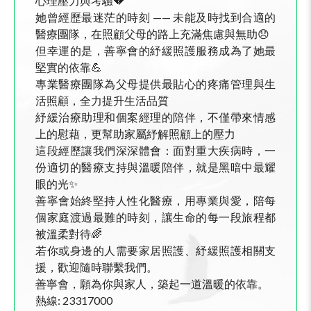
心理壓力與考驗💔
她曾經歷最迷茫的時刻 —— 未能及時找到合適的
醫療團隊，在照顧父母的路上充滿焦慮與無助😞
但幸運的是，善寧會的紓緩照護服務成為了她最
堅實的依靠💪
專業醫療團隊為父母提供最貼心的疼痛管理與生
活照顧，全力提升生活品質
紓緩治療助理和個案經理的陪伴，不僅帶來情感
上的慰藉，更幫助家屬紓解照顧上的壓力
這段經歷讓我們深深體會：面對重大疾病時，一
份適切的醫療支持與溫暖陪伴，就是黑暗中最耀
眼的光✨
善寧會始終堅持人性化醫療，用專業與愛，陪每
個家庭渡過最難的時刻，讓生命的每一段旅程都
被溫柔對待🌈
若你或身邊的人需要家居照護、紓緩照護相關支
援，歡迎隨時聯繫我們。
善寧會，願為你與家人，築起一道溫暖的依靠。
熱線: 23317000