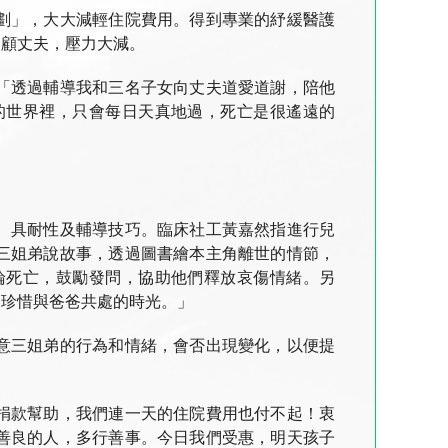
劃」，大大減輕住院費用。得到專業的紓緩醫護
照顧丈夫，壓力大減。
「透過輔導我和三名子女向丈夫道愛道謝，陪他
的世界裡，只會每日天真地過，死亡是很遙遠的
、具耐性及輔導技巧。臨床社工黃嘉然指進行兒
三姐弟說故事，透過圖書繪本主角離世的情節，
論死亡，鼓勵發問，協助他們釋放哀傷情緒。另
們珍惜與爸爸共處的時光。」
意三姐弟的行為和情緒，會否出現變化，以便提
捐款幫助，我們連一天的住院費用也付不起！衷
善良的人，多行善事。今日我們受惠，明天孩子