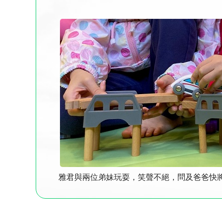
雅君與兩位弟妹玩耍，笑聲不絕，問及爸爸快