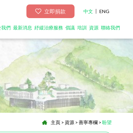
立即捐款
中文
ENG
於我們
最新消息
紓緩治療服務
倡議
培訓
資源
聯絡我們
主頁
>
資源
>
善寧專欄
>
盼望