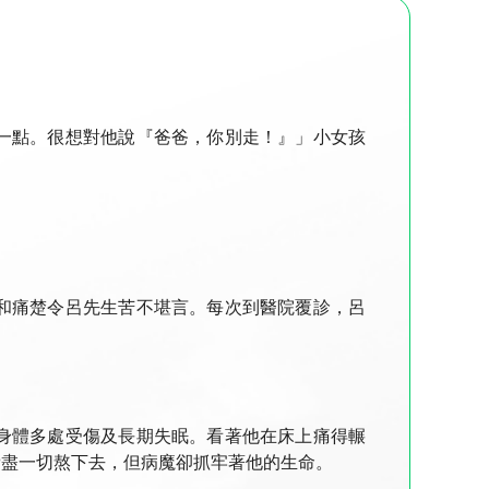
一點。很想對他說『爸爸，你別走！』」小女孩
和痛楚令呂先生苦不堪言。每次到醫院覆診，呂
身體多處受傷及長期失眠。看著他在床上痛得輾
費盡一切熬下去，但病魔卻抓牢著他的生命。