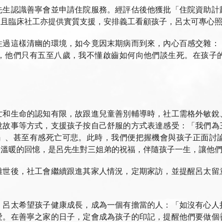
先生認識善寧會並申請住院服務。經評估後他獲批「住院資助計
，且臨床社工亦提供實質支援，安排義工看顧孩子，呂太可專心
住過這樣清幽的環境，如今竟因末期病而到來，內心百感交雜：
，他們只有五至八歲，我不懂啟齒如何向他們談生死。在孩子
亡和生命的認知有限，故跟進兒童善別輔導時，社工需格外敏銳
說故事等方式，支援孩子按自己舒服的方式表達感受：「我們為
』、甚至有感死亡可悲。此時，我們便把握機會與孩子正面討
份溫暖的回憶，是呂先生對三姐弟的祝福，伴隨孩子一生，讓他
離世後，社工會繼續跟進其家人情況，定期家訪，並提醒呂太留
。呂太希望孩子健康成長，成為一個有擔當的人：「如沒有心人
愛。在善寧之家的日子，定會成為孩子的印記，提醒他們要做個