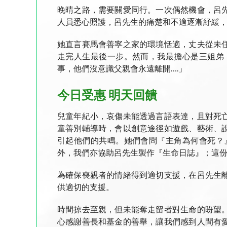
晚晴之路，需要關愛同行。一次偶然機會，呂
人員悉心照護，呂先生的痛楚和不適逐漸紓緩
她直言賽馬會善寧之家的環境恬適，丈夫從未
走完人生最後一步。然而，我最擔心是三姐弟
事，他們沒意識父親會永遠離開….」
今日受惠 明天回饋
兒童年紀小，哀傷未能透過言語表達，且對死
童善別輔導時，會以創意途徑如遊戲、藝術、
引起他們的共鳴。她們會問『主角為何會死？
外，我們亦協助呂先生製作『生命日誌』；這
為確保喪親者的情緒得到適切支援，在呂先生
供適切的支援。
時間掠去至親，但未能奪走留者對生命的盼望
心感謝善長和基金的善舉，讓我們感到人間有