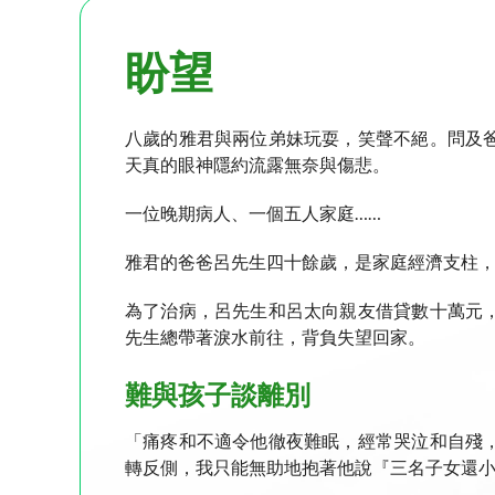
盼望
八歲的雅君與兩位弟妹玩耍，笑聲不絕。問及
天真的眼神隱約流露無奈與傷悲。
一位晚期病人、一個五人家庭……
雅君的爸爸呂先生四十餘歲，是家庭經濟支柱
為了治病，呂先生和呂太向親友借貸數十萬元
先生總帶著淚水前往，背負失望回家。
難與孩子談離別
「痛疼和不適令他徹夜難眠，經常哭泣和自殘
轉反側，我只能無助地抱著他說『三名子女還