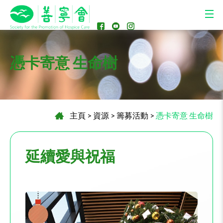
憑卡寄意 生命樹
主頁
>
資源
>
籌募活動
>
憑卡寄意 生命樹
延續愛與祝福