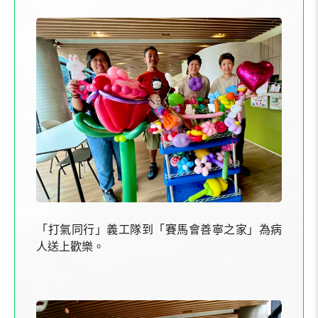
「打氣同行」義工隊
到
「賽馬會善寧之家」
為病
人送上歡樂。