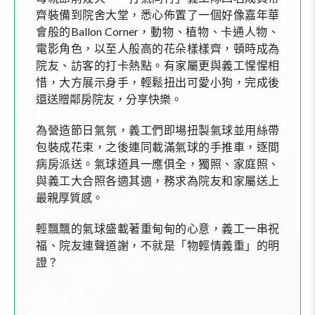
齊裝備到院舍大堂，悉心佈置了一個好像嘉年華
會般的
Ballon Corner
，動物、植物、卡通人物、
電影角色，以至人般高的花朵樣樣齊，頓時成為
院友、訪客的打卡熱點。有家屬更與義工惺惺相
惜，大方展示身手，輕鬆扭出可愛小狗，完成後
還送贈鄰房院友，分享快樂。
為營造節日氣氛，義工們即場扭製氣球並用絲帶
包裝成花束，之後連同載滿氣球的手推車，逐間
病房派送。氣球道具一應俱全，獨照、家庭照、
與義工大合照各適其適，務求為院友和家屬送上
最親厚質感。
輕飄飄的氣球盛載著重甸甸的心意，義工一串祝
福、院友連聲道謝，不就是「物輕情義重」的明
證？