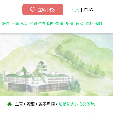
立即捐款
中文
ENG
於我們
最新消息
紓緩治療服務
倡議
培訓
資源
聯絡我們
主頁
>
資源
>
善寧專欄
>
這是最大的心靈安慰