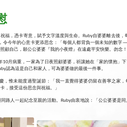
慰
祝福，憑卡寄意，賦予文字溫度與生命。Ruby自婆婆離去後，
世，令今年的心意卡更添思念：「每個人都背負一個未知的數字 
好照顧自己，願公公婆婆『我的小夜燈』在遠處平安快樂。勿念
20年10月病重，一家為了日夜照顧婆婆，祈讓她在「家的懷抱
uby認為這是自己和家人，可為婆婆做的最後一件事。
節慶，惟未能度過聖誕節：「我一直覺得婆婆仍留在善寧之家，
意卡，接受這份思念與祝福。」
同路人一起紀念至親的活動。Ruby由衷地說：「公公婆婆是