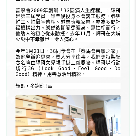
2009
3G
善寧會
年創辦「
圓滿人生課程」，輝哥
是第三屆學員，畢業後投身本會義工服務，參與
輔工、拍攝宣傳相、慰問喪親家屬，亦為多間社
福機構出力。縱然後期腳患纏身、需拄柺而行，
11
他助人的初心從未動搖。去年
月，輝哥在大埔
火災中不幸離世，令人痛心。
1
21
3G
今年
月
日，
同學會在「賽馬會善寧之家」
為他舉辦追思會，眾人分享往事，我們更特製紀
念名牌由輝哥女兒親手掛上感恩牆。輝哥以行動
3G
Look Good
Feel Good
Do
踐行
（
、
、
Good
）精神，用善意活出精彩。
!
輝哥，多謝你
🙏