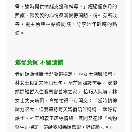
需，適時提供情緒支援和輔導。」經過個多月的
照護，陳婆婆的心情逐漸變得開朗，精神有所改
善，更主動與林姑娘閒談，分享她年輕時的點
滴。
遵從意願 不留遺憾
看到媽媽健康情況漸趨穩定， 林女士深感欣慰。
林女士和丈夫年屆七旬， 早前因照護需要， 安排
媽媽短暫入住賽馬會善寧之家， 恰巧入院前，林
女士丈夫病倒，令她忙得不可開交：「當時精神
壓力很大，但我堅持每天留宿陪伴媽媽， 幸好有
護士、社工和義工疏導情緒，其間又適逢『動物
醫生』探訪，帶給我和媽媽歡樂，紓緩壓力。」