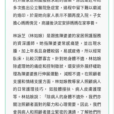
的外展家居照護服務求助的個案。原因是近年她
多次進出公立醫院急症室，過程中留下難以磨滅
的烙印，於是她向家人表示不願再度入院。子女
擔心媽媽情況，商議後決定安排媽媽在家寧養。
林詠芝（林姑娘）是跟進陳婆婆的家居照護服務
的資深護師。她指陳婆婆常感痛楚，並出現水
腫，加上年長且身體較弱，易感疲倦，所以經常
臥床，比較沉鬱寡言。針對她身體不適，林姑娘
除處理她的痛症和控制徵狀，還安排外展紓緩助
理為陳婆婆進行伸展運動， 減輕不適。在照顧者
支援和情緒支援方面，林姑娘教導家人照顧病人
的日常護理技巧， 如肢體撐扶、病人皮膚護理
等。林姑娘說：「除病人的身體不適外，我們亦
關注照顧者面對的壓力和心理需要。因此，我們
會與病人和照顧者建立緊密的溝通，了解她們所