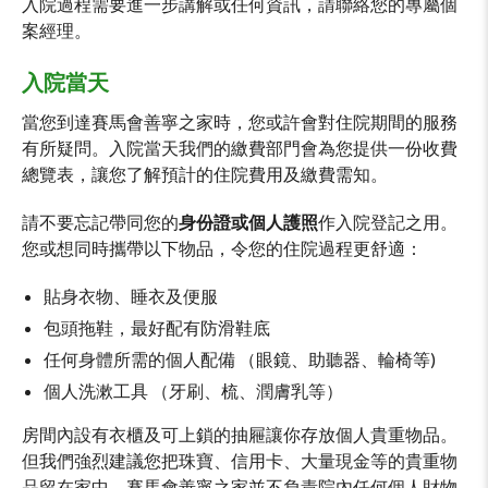
入院過程需要進一步講解或任何資訊，請聯絡您的專屬個
案經理。
入院當天
當您到達賽馬會善寧之家時，您或許會對住院期間的服務
有所疑問。入院當天我們的繳費部門會為您提供一份收費
總覽表，讓您了解預計的住院費用及繳費需知。
請不要忘記帶同您的
身份證或個人護照
作入院登記之用。
您或想同時攜帶以下物品，令您的住院過程更舒適：
貼身衣物、睡衣及便服
包頭拖鞋，最好配有防滑鞋底
任何身體所需的個人配備 （眼鏡、助聽器、輪椅等)
個人洗漱工具 （牙刷、梳、潤膚乳等）
房間內設有衣櫃及可上鎖的抽屜讓你存放個人貴重物品。
但我們強烈建議您把珠寶、信用卡、大量現金等的貴重物
品留在家中。賽馬會善寧之家並不負責院內任何個人財物