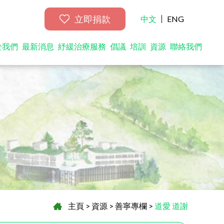
立即捐款
中文
ENG
於我們
最新消息
紓緩治療服務
倡議
培訓
資源
聯絡我們
主頁
>
資源
>
善寧專欄
>
道愛 道謝