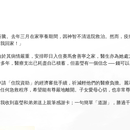
折騰。去年三月在家寧養期間，因神智不清送院救治。然而，疫
帶我回家！」
由於其病情嚴重，安排即日入住賽馬會善寧之家，醫生亦為她處
多年，醫療支出已耗盡自己積蓄，但嘉瑩有一個信念 ── 錢可
申請「住院資助」的經濟審批手續，祈減輕他們的醫療負擔。麗
受任何急救程序，希望能有尊嚴地離開。子女愛母心切，也非常
天我收到嘉瑩和弟弟送上親筆感謝卡；一句簡單「道謝」，勝過