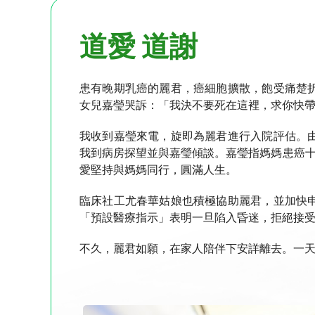
道愛 道謝
患有晚期乳癌的麗君，癌細胞擴散，飽受痛楚
女兒嘉瑩哭訴：「我決不要死在這裡，求你快
我收到嘉瑩來電，旋即為麗君進行入院評估。
我到病房探望並與嘉瑩傾談。嘉瑩指媽媽患癌十
愛堅持與媽媽同行，圓滿人生。
臨床社工尤春華姑娘也積極協助麗君，並加快
「預設醫療指示」表明一旦陷入昏迷，拒絕接
不久，麗君如願，在家人陪伴下安詳離去。一