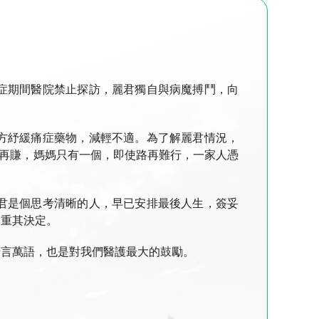
症期間醫院禁止探訪，麗君獨自與病魔搏鬥，向
方紓緩痛症藥物，減輕不適。為了解麗君情況，
以再賺，媽媽只有一個，即使路再難行，一家人憑
君是個思考清晰的人，早已安排最後人生，簽妥
尊重其決定。
千言萬語，也是對我們醫護最大的鼓勵。