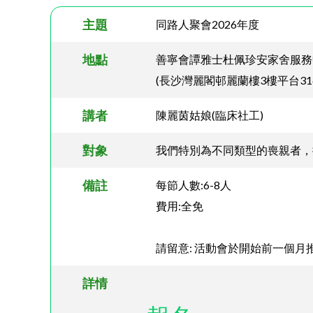
主題
同路人聚會2026年度
地點
善寧會譚雅士杜佩珍安家舍服務
(長沙灣麗閣邨麗蘭樓3樓平台316-
講者
陳麗茵姑娘(臨床社工)
對象
我們特別為不同類型的喪親者，
備註
每節人數:6-8人
費用:全免
請留意: 活動會於開始前一個月
詳情