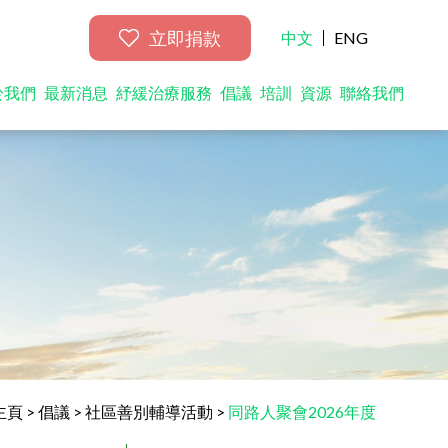
立即捐款
中文
ENG
於我們
最新消息
紓緩治療服務
倡議
培訓
資源
聯絡我們
主頁
>
倡議
>
社區善別輔導活動
>
同路人聚會2026年度