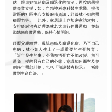
估，跟進她情緖病及腦退化的情況，再按結果提
供專業支援，如：向精神科專科醫生求醫、提供
當區的社區中心支援服務資訊，紓緩林小姐的照
顧壓力等。」此外，家居護士亦加密家訪次數，
安排紓緩治療助理為林老太進行伸展運動，並鼓
勵她倆多做運動，保持心情開朗。
經歷父親離世、母親患癌及腦退化症、乃至自己
患病，林小姐人生上了一課重要的生死教育：
「近年發生的事，令我領悟死亡不能改變、無可
避免，變的只有自己的心態，意識如何面對及規
劃晚年照顧計劃，包括『預設醫療指示』，祈能
做到生命自決。」