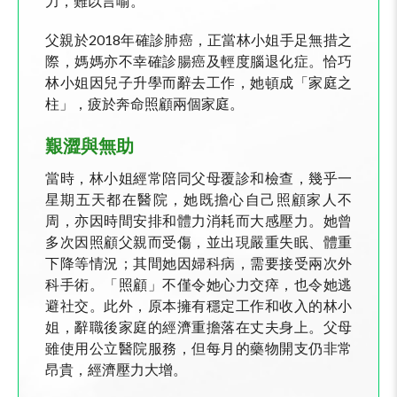
力，難以言喻。
父親於2018年確診肺癌，正當林小姐手足無措之
際，媽媽亦不幸確診腸癌及輕度腦退化症。恰巧
林小姐因兒子升學而辭去工作，她頓成「家庭之
柱」，疲於奔命照顧兩個家庭。
艱澀與無助
當時，林小姐經常陪同父母覆診和檢查，幾乎一
星期五天都在醫院，她既擔心自己照顧家人不
周，亦因時間安排和體力消耗而大感壓力。她曾
多次因照顧父親而受傷，並出現嚴重失眠、體重
下降等情況；其間她因婦科病，需要接受兩次外
科手術。「照顧」不僅令她心力交瘁，也令她逃
避社交。此外，原本擁有穩定工作和收入的林小
姐，辭職後家庭的經濟重擔落在丈夫身上。父母
雖使用公立醫院服務，但每月的藥物開支仍非常
昂貴，經濟壓力大增。