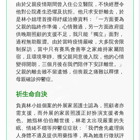
由於父親疫情期間曾入住公立醫院，不快經歷令
他對公院產生恐懼及抗拒。他只求安舒離去，於
是林小姐埋首搜尋紓緩治療資料：「一方面要為
父親的臨終作準備，心情難過，另一方面政府提
供晚期照顧的支援不足，我只能『獨立』面對，
過程無助艱澀。由於當時疫情嚴峻，大多院舍限
制探訪，當中只有賽馬會善寧之家維持家屬陪
宿，且環境寧靜。獲父親同意後入院，他的心情
變得開朗，三個月後在我們陪伴下安詳離世。」
父親的離去雖不留遺憾，但喪親之痛難以釋懷，
母親確診抑鬱症。
祈生命自決
負責林小姐個案的外展家居護士認為，照顧者亦
需支援，而外展的家居照護正好扮演支援者角
色。她指林伯伯離世後，林老太出現嚴重的失
眠、情緒不穩等抑鬱症症狀：「我們會先處理病
人身體不適及提供用藥指導，再為她進行徵狀評