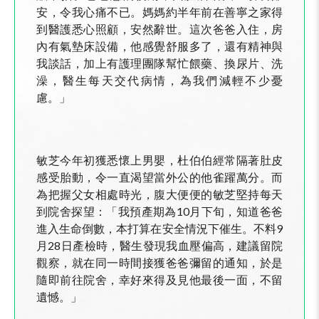
安，令我心痛不已。媽媽約半年前在善寧之家得
到醫護悉心照顧，安然辭世。這次爸爸入住，房
內有氣墊床設備，他感覺舒服多了，還有精神與
我談話，加上有護理團隊幫忙餵藥、換尿片、洗
澡，醫生每天交代病情，為我們減輕不少憂
慮。」
敏芝今年初獲悉懷上男嬰，杜伯伯經常隔著肚皮
感受胎動，令一直渴望當外公的他雀躍萬分。而
為把握父女相處時光，腹大便便的敏芝堅持每天
到院舍探望：「我預產期為10月下旬，知道爸爸
進入生命倒數，本打算在安全情況下催生。不料9
月28日產檢時，醫生發現我血壓偏高，建議留院
觀察，就在同一時間接獲爸爸彌留的通知，於是
隨即前往院舍，幸好來得及見他最後一面，不留
遺憾。」