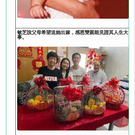
敏芝說父母希望送她出嫁，感恩雙親能見證其人生大
事。