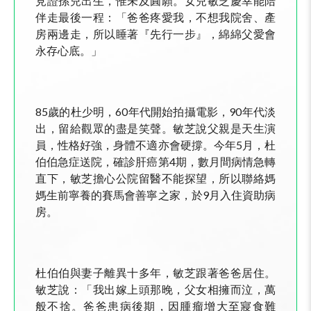
見證孫兒出生，惟未及圓願。女兒敏芝慶幸能陪
伴走最後一程：「爸爸疼愛我，不想我院舍、產
房兩邊走，所以睡著『先行一步』，綿綿父愛會
永存心底。」
85歲的杜少明，60年代開始拍攝電影，90年代淡
出，留給觀眾的盡是笑聲。敏芝說父親是天生演
員，性格好強，身體不適亦會硬撐。今年5月，杜
伯伯急症送院，確診肝癌第4期，數月間病情急轉
直下，敏芝擔心公院留醫不能探望，所以聯絡媽
媽生前寧養的賽馬會善寧之家，於9月入住資助病
房。
杜伯伯與妻子離異十多年，敏芝跟著爸爸居住。
敏芝說：「我出嫁上頭那晚，父女相擁而泣，萬
般不捨。爸爸患病後期，因腫瘤增大至寢食難