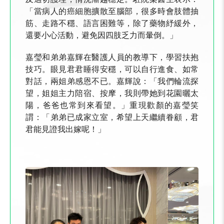
「當病人的癌細胞擴散至腦部，很多時會肢體抽
筋、走路不穩、語言困難等，除了藥物紓緩外，
還要小心活動，避免因四肢乏力而暈倒。」
嘉瑩和弟弟嘉輝在醫護人員的教導下，學習扶抱
技巧。眼見君君睡得安穩，可以自行進食、如常
對話，兩姐弟感恩不已。嘉輝說：「我們輪流探
望，姐姐主力陪宿、按摩，我則帶她到花園曬太
陽，爸爸也常到來看望。」重現歡顏的嘉瑩笑
謂：「弟弟已成家立室，希望上天繼續眷顧，君
君能見證我出嫁呢！」