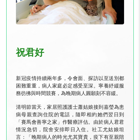
祝君好
新冠疫情持續兩年多，令會面、探訪以至送別都
困難重重，病人家庭必定感受至深。寧養紓緩服
務彷彿與時間競賽，為晚期病人圓願刻不容緩。
清明節當天，家居照護護士蕭姑娘接到嘉瑩為患
病母親查詢住院的電話，隨即相約她們翌日到
「賽馬會善寧之家」作醫療評估。由於病人君君
情況急切，院舍安排即日入住。社工尤姑娘坦
言：「晚期病人的時光尤其寶貴，疫下有至親陪