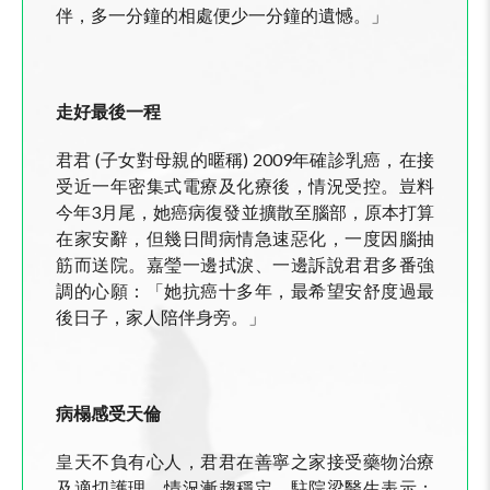
伴，多一分鐘的相處便少一分鐘的遺憾。」
走好最後一程
君君 (子女對母親的暱稱) 2009年確診乳癌，在接
受近一年密集式電療及化療後，情況受控。豈料
今年3月尾，她癌病復發並擴散至腦部，原本打算
在家安辭，但幾日間病情急速惡化，一度因腦抽
筋而送院。嘉瑩一邊拭淚、一邊訴說君君多番強
調的心願：「她抗癌十多年，最希望安舒度過最
後日子，家人陪伴身旁。」
病榻感受天倫
皇天不負有心人，君君在善寧之家接受藥物治療
及適切護理，情況漸趨穩定。駐院梁醫生表示：