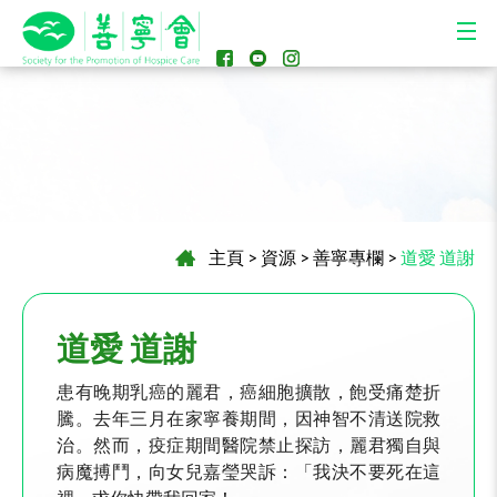
主頁
>
資源
>
善寧專欄
>
道愛 道謝
道愛 道謝
患有晚期乳癌的麗君，癌細胞擴散，飽受痛楚折
騰。去年三月在家寧養期間，因神智不清送院救
治。然而，疫症期間醫院禁止探訪，麗君獨自與
病魔搏鬥，向女兒嘉瑩哭訴：「我決不要死在這