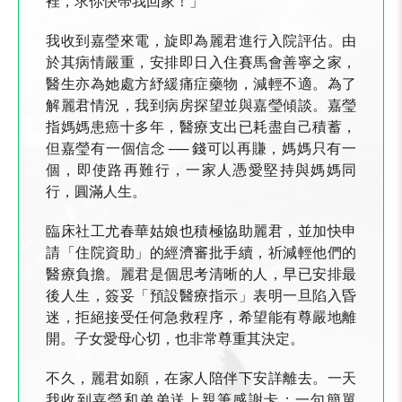
裡，求你快帶我回家！」
我收到嘉瑩來電，旋即為麗君進行入院評估。由
於其病情嚴重，安排即日入住賽馬會善寧之家，
醫生亦為她處方紓緩痛症藥物，減輕不適。為了
解麗君情況，我到病房探望並與嘉瑩傾談。嘉瑩
指媽媽患癌十多年，醫療支出已耗盡自己積蓄，
但嘉瑩有一個信念 ── 錢可以再賺，媽媽只有一
個，即使路再難行，一家人憑愛堅持與媽媽同
行，圓滿人生。
臨床社工尤春華姑娘也積極協助麗君，並加快申
請「住院資助」的經濟審批手續，祈減輕他們的
醫療負擔。麗君是個思考清晰的人，早已安排最
後人生，簽妥「預設醫療指示」表明一旦陷入昏
迷，拒絕接受任何急救程序，希望能有尊嚴地離
開。子女愛母心切，也非常尊重其決定。
不久，麗君如願，在家人陪伴下安詳離去。一天
我收到嘉瑩和弟弟送上親筆感謝卡；一句簡單