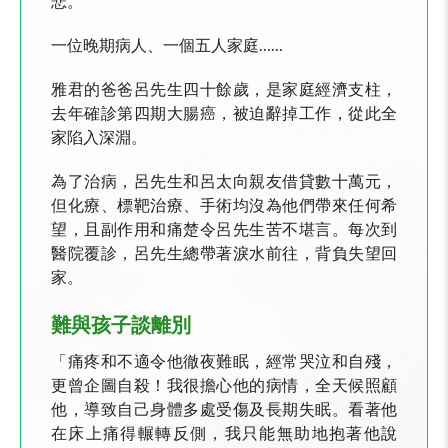
悲。
一位晚期病人、一個五人家庭……
雅君的爸爸呂先生四十餘歲，是家庭經濟支柱，
去年確診第四期大腸癌，被迫辭掉工作，從此全
家陷入深淵。
為了治病，呂先生和呂太向親友借貸數十萬元，
但化療、標靶治療、手術均沒為他們帶來任何希
望，且副作用和痛楚令呂先生苦不堪言。每次到
醫院覆診，呂先生總帶著淚水前往，背負失望回
家。
難與孩子談離別
「痛疼和不適令他徹夜難眠，經常哭泣和自殘，
更曾企圖自殺！我很擔心他的病情，全天候照顧
他，導致自己身體多處受傷及長期失眠。看著他
在床上痛得輾轉反側，我只能無助地抱著他說