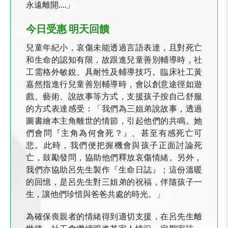
永遠離開….」
今日受惠 明天回饋
兒童年紀小，哀傷未能透過言語表達，且對死亡
和生命的認知有限，故跟進兒童善別輔導時，社
工需格外敏銳、具耐性及輔導技巧。臨床社工黃
嘉然指進行兒童善別輔導時，會以創意途徑如遊
戲、藝術、說故事等方式，支援孩子按自己舒服
的方式表達感受：「我們為三姐弟說故事，透過
圖書繪本主角離世的情節，引起他們的共鳴。她
們會問『主角為何會死？』、甚至有感死亡可
悲。此時，我們便把握機會與孩子正面討論死
亡，鼓勵發問，協助他們釋放哀傷情緒。另外，
我們亦協助呂先生製作『生命日誌』；這份溫暖
的回憶，是呂先生對三姐弟的祝福，伴隨孩子一
生，讓他們珍惜與爸爸共處的時光。」
為確保喪親者的情緒得到適切支援，在呂先生離