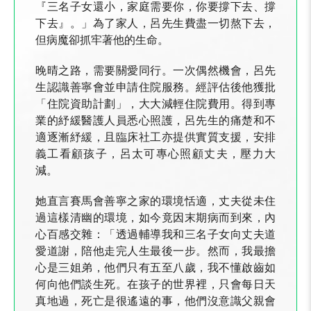
『三名子女還小，家庭需要你，你要撐下去、撐
下去』。」為了家人，呂先生費盡一切熬下去，
但病魔卻抓牢著他的生命。
晚晴之路，需要關愛同行。一次偶然機會，呂先
生認識善寧會並申請住院服務。經評估後他獲批
「住院資助計劃」，大大減輕住院費用。得到專
業的紓緩醫護人員悉心照護，呂先生的痛楚和不
適逐漸紓緩，且臨床社工亦提供實質支援，安排
義工看顧孩子，呂太可專心照顧丈夫，壓力大
減。
她直言賽馬會善寧之家的環境恬適，丈夫從未住
過這樣清幽的環境，如今竟因末期病而到來，內
心百感交雜：「透過輔導我和三名子女向丈夫道
愛道謝，陪他走完人生最後一步。然而，我最擔
心是三姐弟，他們只有五至八歲，我不懂啟齒如
何向他們談生死。在孩子的世界裡，只會每日天
真地過，死亡是很遙遠的事，他們沒意識父親會