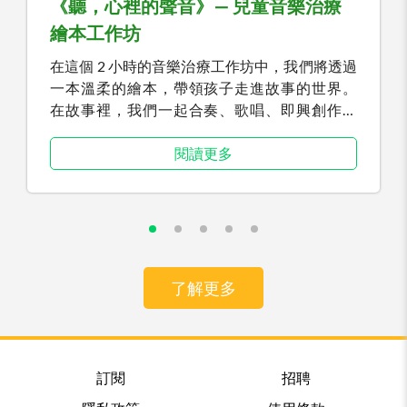
《聽，心裡的聲音》— 兒童音樂治療
繪本工作坊
在這個 2 小時的音樂治療工作坊中，我們將透過
一本溫柔的繪本，帶領孩子走進故事的世界。
在故事裡，我們一起合奏、歌唱、即興創作，
讓音樂成為情感的出口。 在安全、被陪伴的氛
圍中，孩子能自在地認識「失去」、「悲傷」與
閱讀更多
「思念」，學習用自己的方式好好感受、好好告
別。
了解更多
訂閱
招聘